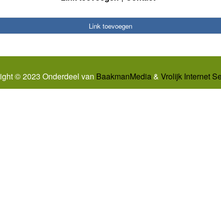
Link toevoegen
ight © 2023 Onderdeel van
BaakmanMedia
&
Vrolijk Internet S