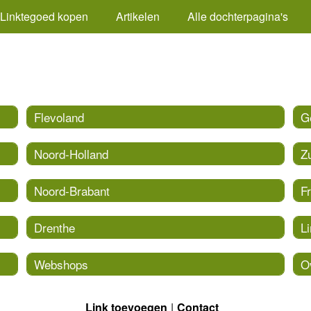
Linktegoed kopen
Artikelen
Alle dochterpagina's
Flevoland
G
Noord-Holland
Z
Noord-Brabant
Fr
Drenthe
L
Webshops
O
Link toevoegen
Contact