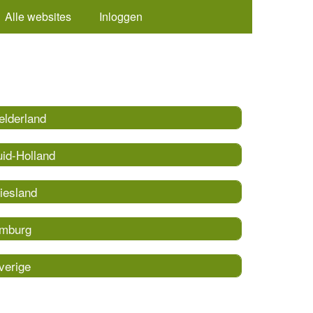
Alle websites
Inloggen
elderland
uid-Holland
iesland
imburg
verige